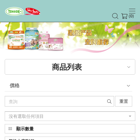
(
)
0
商品列表
價格
重置
沒有選取任何項目
顯示數量