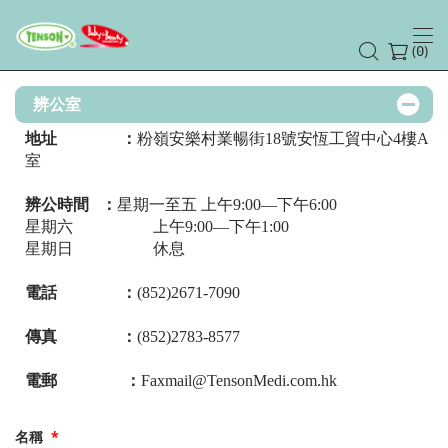
(
)
0
辨公室
地址 ：
粉嶺安樂村業暢街18號安恆工貿中心4樓A
室
辨公時間
：
星期一至五 上午9:00—下午6:00
星期六 上午9:00—下午1:00
星期日 休息
電話 ：
(852)2671-7090
傳真 ：
(852)2783-8577
電郵 ：
Faxmail@TensonMedi.com.hk
名稱
*