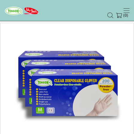
(
)
0