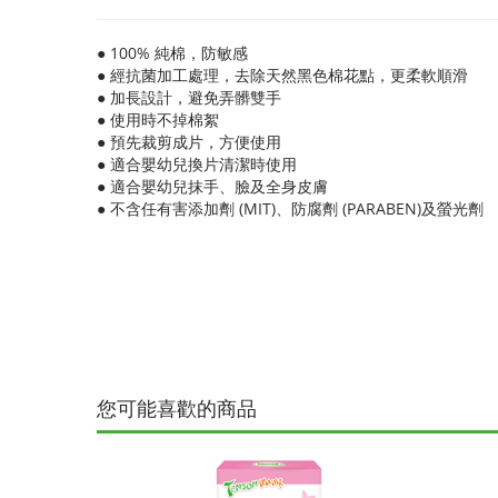
● 100% 純棉，防敏感
● 經抗菌加工處理，去除天然黑色棉花點，更柔軟順滑
● 加長設計，避免弄髒雙手
● 使用時不掉棉絮
● 預先裁剪成片，方便使用
● 適合嬰幼兒換片清潔時使用
● 適合嬰幼兒抹手、臉及全身皮膚
● 不含任有害添加劑 (MIT)、防腐劑 (PARABEN)及螢光劑
您可能喜歡的商品