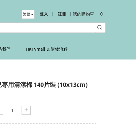
登入
|
註冊
|
我的購物車
繁體
0
絡我們
HKTVmall & 購物流程
兒專用清潔棉 140片裝 (10x13cm)
+