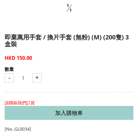
1
1
即棄萬用手套 / 換片手套 (無粉) (M) (200隻) 3
盒裝
HKD 150.00
數量
-
+
請聯絡我們訂貨
加入購物車
[No..GL0034]