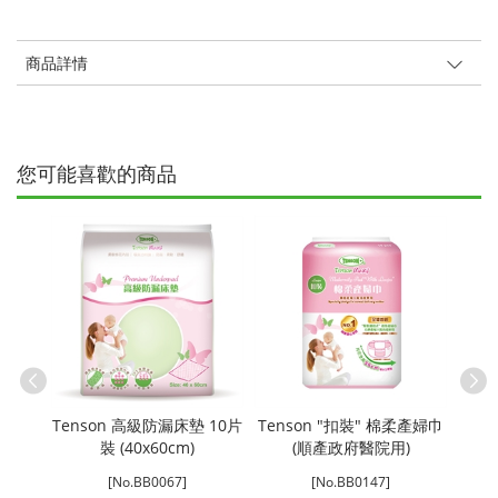
商品詳情
您可能喜歡的商品
Tenson 高級防漏床墊 10片
Tenson "扣裝" 棉柔產婦巾
Ten
特大粒裝
裝 (40x60cm)
(順產政府醫院用)
[No.BB0067]
[No.BB0147]