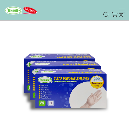
(
)
0