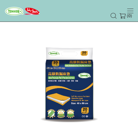
(
)
0