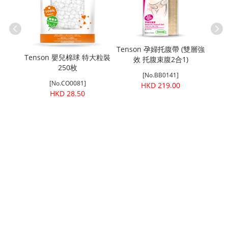
(強效束
Tenson 孕婦托腹帶 (雙層強
Ten
Tenson 嬰兒棉球 特大粒裝
效 托腹束腹2合1)
250枚
[No.BB0141]
[No.CO0081]
HKD 219.00
HKD 28.50