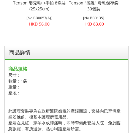
 10片
Tenson 嬰兒毛巾手帕 8條裝
Tenson "感溫" 母乳儲存袋
T
(25x25cm)
30個裝
[No.BB0057(A)]
[No.BB0135]
HKD 56.00
HKD 83.00
商品詳情
商品規格
尺寸：
數量：1袋
重量：
產地：
此護理套裝專為在政府醫院妢娩的產婦而設，套裝內已齊備產
婦妢娩前、後基本護理所需用品。
產婦在見紅、穿羊水或陣痛時，即時帶備此套裝入院，免於臨
急張羅，有所遺漏。貼心呵護產婦所需。