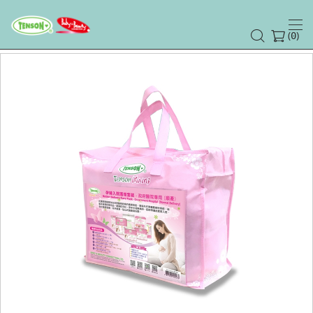
(
)
0