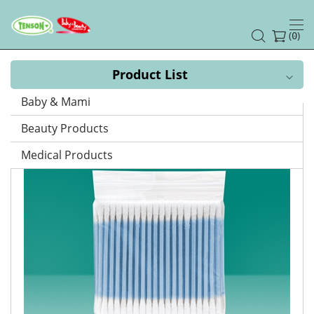
優
質
(
)
0
棉
Product List
花
Baby & Mami
棒
Beauty Products
Medical Products