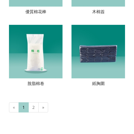
優質棉花棒
木棉簽
脫脂棉卷
紙胸圍
«
1
2
»