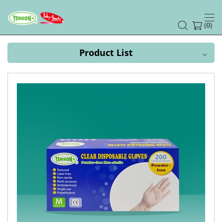
TPE
GLOVES
(
)
0
Product List