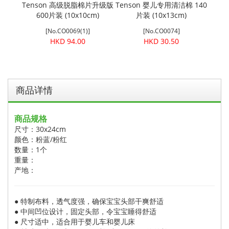
面棉柔巾
Tenson 高级脱脂棉片升级版
Tenson 婴儿专用清洁棉 140
Ten
600片装 (10x10cm)
片装 (10x13cm)
[No.CO0069(1)]
[No.CO0074]
HKD 94.00
HKD 30.50
商品详情
商品规格
尺寸：30x24cm
颜色：粉蓝/粉红
数量：1个
重量：
产地：
● 特制布料，透气度强，确保宝宝头部干爽舒适
● 中间凹位设计，固定头部，令宝宝睡得舒适
● 尺寸适中，适合用于婴儿车和婴儿床