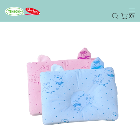
(
)
0