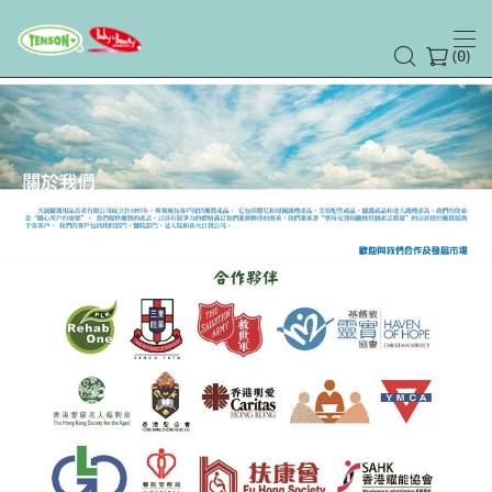
(
)
0