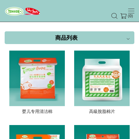
(
)
0
商品列表
婴儿专用清洁棉
高級脫脂棉片