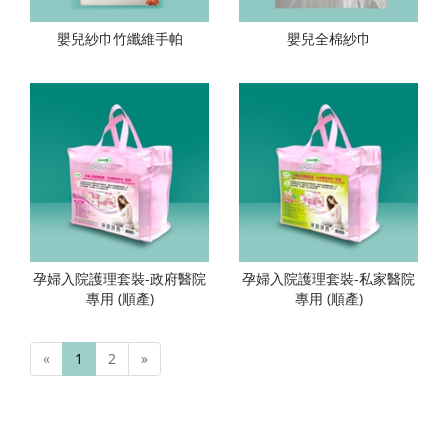
嬰兒紗巾竹纖維手帕
嬰兒全棉紗巾
孕婦入院護理套裝-政府醫院
孕婦入院護理套裝-私家醫院
專用 (順產)
專用 (順產)
«
1
2
»